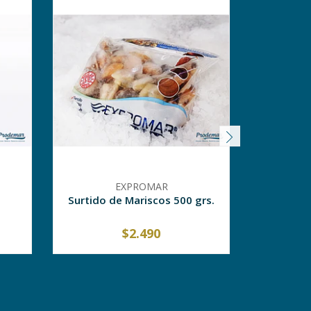
EXPROMAR
Surtido de Mariscos 500 grs.
Carpac
$2.490
-
+
-