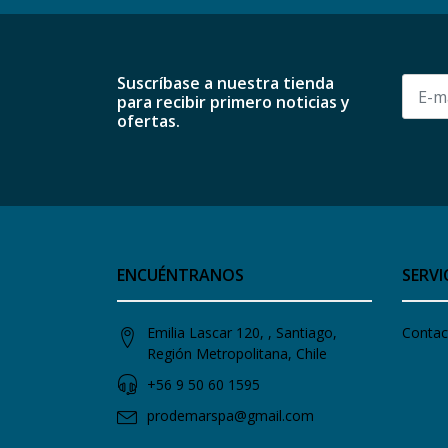
Suscríbase a nuestra tienda
para recibir primero noticias y
ofertas.
ENCUÉNTRANOS
SERVI
Emilia Lascar 120, , Santiago,
Contac
Región Metropolitana, Chile
+56 9 50 60 1595
prodemarspa@gmail.com