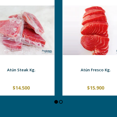
Atún Steak Kg.
Atún Fresco Kg.
$14.500
$15.900
+
-
+