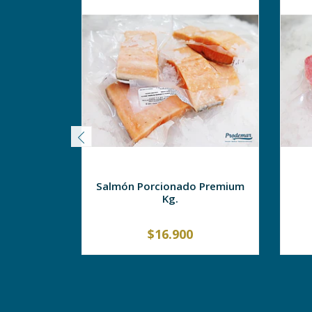
Salmón Porcionado Premium
Kg.
$16.900
-
+
-