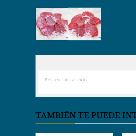
Bolsa sellada al vácio
TAMBIÉN TE PUEDE IN