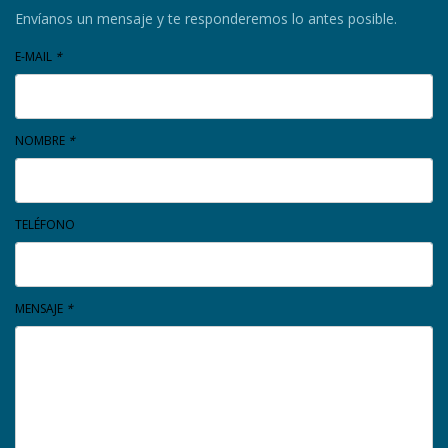
Envíanos un mensaje y te responderemos lo antes posible.
E-MAIL
*
NOMBRE
*
TELÉFONO
MENSAJE
*