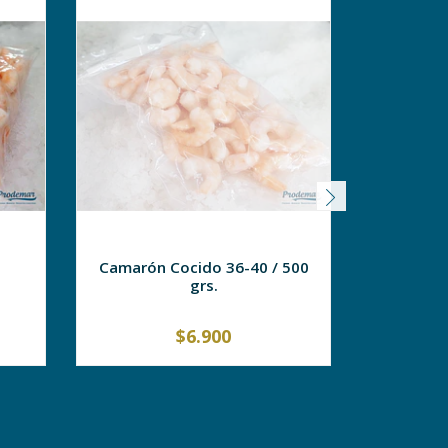
Camarón Cocido 36-40 / 500
Camaró
grs.
$6.900
AGOTADO
-