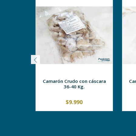
Camarón Crudo con cáscara
Ca
36-40 Kg.
$9.990
-
+