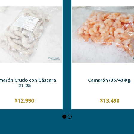
marón Crudo con Cáscara
Camarón (36/40)Kg.
21-25
$12.990
$13.490
AGOTADO
-
+