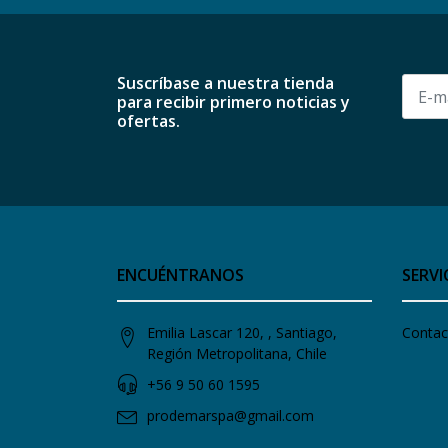
Suscríbase a nuestra tienda
para recibir primero noticias y
ofertas.
ENCUÉNTRANOS
SERVI
Emilia Lascar 120, , Santiago,
Contac
Región Metropolitana, Chile
+56 9 50 60 1595
prodemarspa@gmail.com