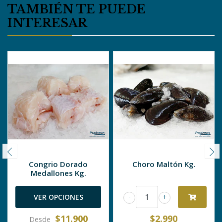
TAMBIÉN TE PUEDE
INTERESAR
Congrio Dorado
Choro Maltón Kg.
Medallones Kg.
VER OPCIONES
-
+
$11.900
$2.990
Desde