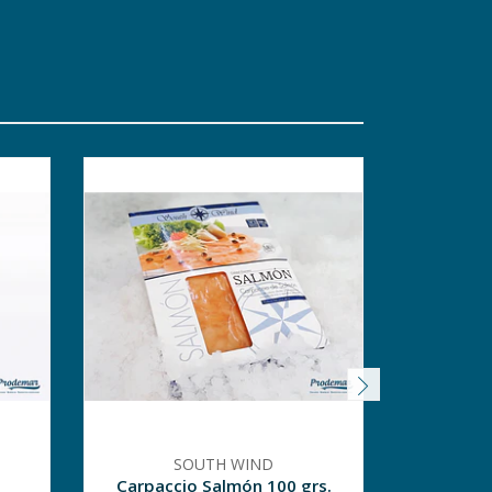
SOUTH WIND
Carpaccio Salmón 100 grs.