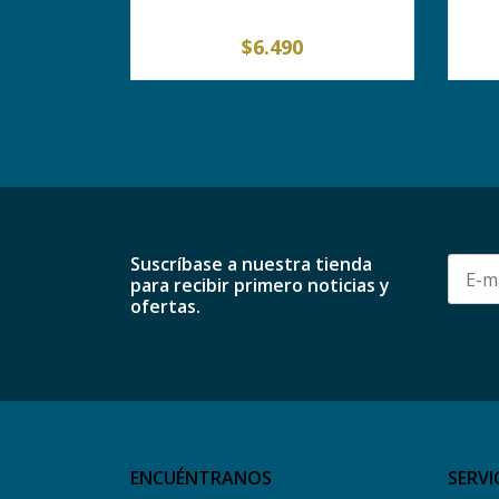
$6.490
-
+
-
Suscríbase a nuestra tienda
para recibir primero noticias y
ofertas.
ENCUÉNTRANOS
SERVI